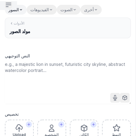
Open sidebar
أخرى
الصوت
الفيديوهات
الصور
الأدوات
مولد الصور
النص التوجيهي
تخصيص
النمط
الكائن
الشخصية
Upload