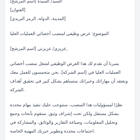
السيد/ السيدة [اسم المرشح]
[العنوان]
[المدينة، الدولة، الرمز البريدي]
الموضوع: عرض وظيفي لمنصب أخصائي العمليات العليا
عزيزي/ عزيزتي [اسم المرشح],
يسرنا أن نقدم لك هذا العرض الوظيفي لشغل منصب أخصائي
العمليات العليا في [اسم الشركة]. نحن متحمسون للعمل معك
ونعتقد أن مهاراتك وخبراتك ستساهم بشكل كبير في تحقيق أهداف
الشركة.
نظرًا لمسؤوليات هذا المنصب، ستتوجب عليك تنفيذ مهام محددة
بشكل مستقل ولكن تحت إشراف وثيق. ستقوم بأبحاث وجمع
وتحليل المعلومات، وصياغة التقارير والوثائق، والمشاركة في
اجتماعات محددة وتطوير خبرتك المهنية الخاصة.