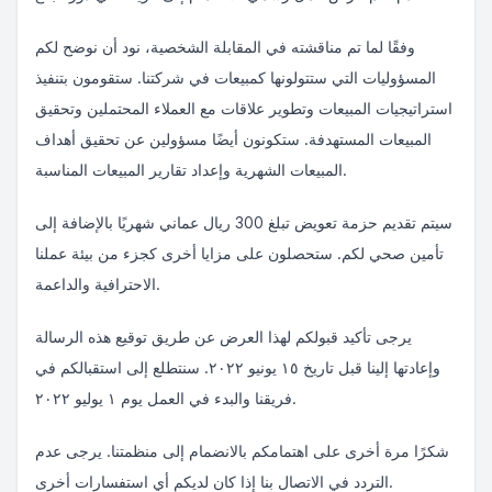
وفقًا لما تم مناقشته في المقابلة الشخصية، نود أن نوضح لكم
المسؤوليات التي ستتولونها كمبيعات في شركتنا. ستقومون بتنفيذ
استراتيجيات المبيعات وتطوير علاقات مع العملاء المحتملين وتحقيق
المبيعات المستهدفة. ستكونون أيضًا مسؤولين عن تحقيق أهداف
المبيعات الشهرية وإعداد تقارير المبيعات المناسبة.
سيتم تقديم حزمة تعويض تبلغ 300 ريال عماني شهريًا بالإضافة إلى
تأمين صحي لكم. ستحصلون على مزايا أخرى كجزء من بيئة عملنا
الاحترافية والداعمة.
يرجى تأكيد قبولكم لهذا العرض عن طريق توقيع هذه الرسالة
وإعادتها إلينا قبل تاريخ ١٥ يونيو ٢٠٢٢. سنتطلع إلى استقبالكم في
فريقنا والبدء في العمل يوم ١ يوليو ٢٠٢٢.
شكرًا مرة أخرى على اهتمامكم بالانضمام إلى منظمتنا. يرجى عدم
التردد في الاتصال بنا إذا كان لديكم أي استفسارات أخرى.