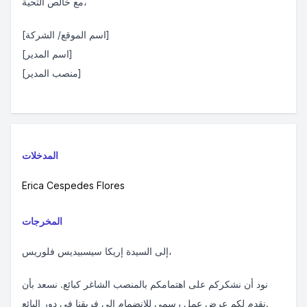
مع خالص التحية،
[اسم الموقع/ الشركة]
[اسم المدير]
[منصب المدير]
المدخلات
Erica Cespedes Flores
المخرجات
إلى السيدة إريكا سيسبيديس فلوريس،
نود أن نشكركم على اهتمامكم بالمنصب الشاغر كبائع. نسعد بأن
نقدم لكم عرض عمل رسمي للانضمام إلى فريقنا في دور البائع.