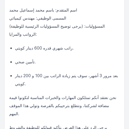
اسم المتقدم: باسم محمد إسماعيل محمد
المسمى الوظيفي: مهندس كيميائي
المسؤوليات: (يرجى توضيح المسؤوليات الرئيسية للوظيفة)
الرواتب والمزايا:
راتب شهري قدره 600 دينار كويتي.
تأمين صحي.
بعد مرور 3 أشهر، سوف يتم زيادة الراتب بين 100 و 200 دينار
كويتي.
نحن نعتقد أنكم تمتلكون المهارات والخبرات المناسبة لتكونوا قيمة
مضافة لشركتنا، ونتطلع بترحيبكم بالفرصة وتولي هذا الموقف
المهم.
يرجى الرد على هذا العرض بتأكيد قبولكم للوظيفة والشروط