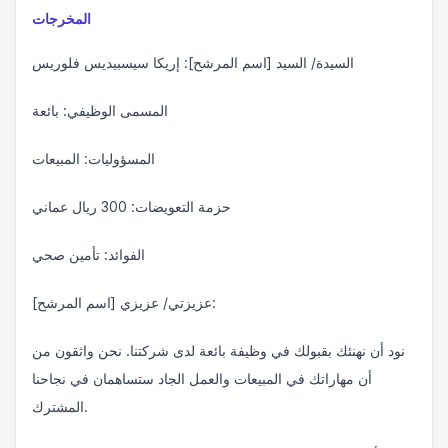
المخرجات
السيدة/ السيد [اسم المرشح]: إريكا سيسبيديس فلوريس
المسمى الوظيفي: بائعة
المسؤوليات: المبيعات
حزمة التعويضات: 300 ريال عماني
الفوائد: تأمين صحي
عزيزتي/ عزيزي [اسم المرشح]:
نود أن نهنئك بقبولك في وظيفة بائعة لدى شركتنا. نحن واثقون من
أن مهاراتك في المبيعات والعمل الجاد ستساهمان في نجاحنا
المشترك.