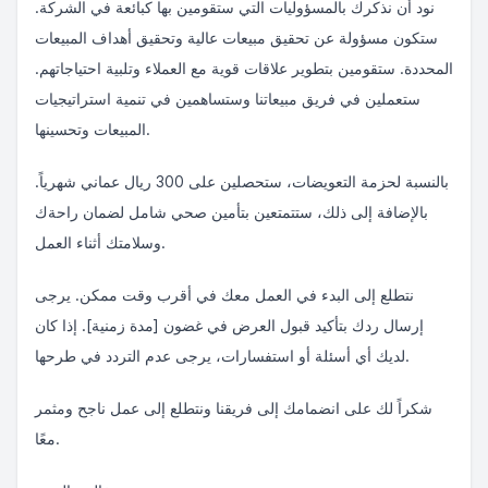
نود أن نذكرك بالمسؤوليات التي ستقومين بها كبائعة في الشركة.
ستكون مسؤولة عن تحقيق مبيعات عالية وتحقيق أهداف المبيعات
المحددة. ستقومين بتطوير علاقات قوية مع العملاء وتلبية احتياجاتهم.
ستعملين في فريق مبيعاتنا وستساهمين في تنمية استراتيجيات
المبيعات وتحسينها.
بالنسبة لحزمة التعويضات، ستحصلين على 300 ريال عماني شهرياً.
بالإضافة إلى ذلك، ستتمتعين بتأمين صحي شامل لضمان راحةك
وسلامتك أثناء العمل.
نتطلع إلى البدء في العمل معك في أقرب وقت ممكن. يرجى
إرسال ردك بتأكيد قبول العرض في غضون [مدة زمنية]. إذا كان
لديك أي أسئلة أو استفسارات، يرجى عدم التردد في طرحها.
شكراً لك على انضمامك إلى فريقنا ونتطلع إلى عمل ناجح ومثمر
معًا.