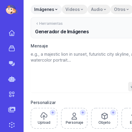
Imágenes
Videos
Audio
Otros
Herramientas
Generador de Imágenes
Inicio
Mensaje
Herramientas
Marky Agent
Agentes
Flujos de trabajo
Personalizar
Imágenes AI
Upload
Personaje
Objeto
E
Generador de Sprites