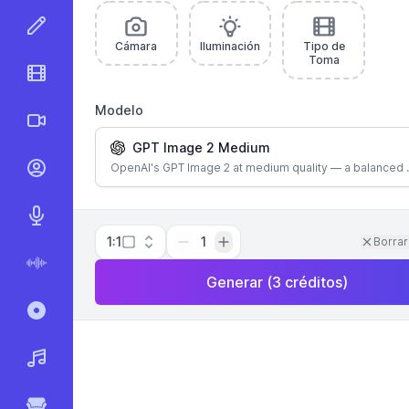
Editor de Imágenes con IA
Cámara
Iluminación
Tipo de
Toma
Editor de Video con IA
Modelo
Videos AI
GPT Image 2 Medium
OpenAI's GPT Image 2 at medium quality — a balanced 
Videos con Habla IA
AI Texto a Voz
1:1
1
Borrar
AI Voz a Texto
Generar
(
3
créditos
)
Grabar y Transcribir
Generador de Música AI