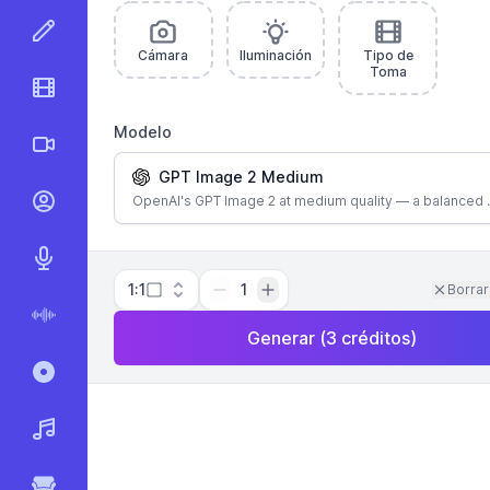
Editor de Imágenes con IA
Cámara
Iluminación
Tipo de
Toma
Editor de Video con IA
Modelo
Videos AI
GPT Image 2 Medium
OpenAI's GPT Image 2 at medium quality — a balanced 
Videos con Habla IA
AI Texto a Voz
1:1
1
Borrar
AI Voz a Texto
Generar
(
3
créditos
)
Grabar y Transcribir
Generador de Música AI