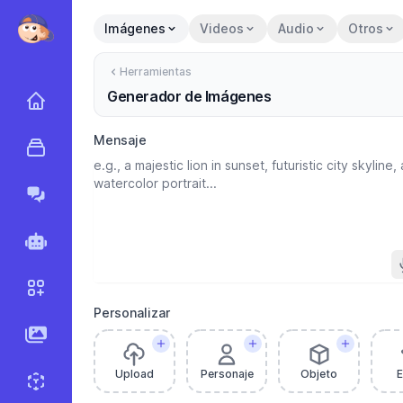
Imágenes
Videos
Audio
Otros
Herramientas
Generador de Imágenes
Inicio
Mensaje
Herramientas
Marky Agent
Agentes
Flujos de trabajo
Personalizar
Imágenes AI
Upload
Personaje
Objeto
E
Generador de Sprites