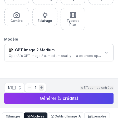
Caméra
Éclairage
Type de
Plan
Modèle
GPT Image 2 Medium
OpenAI's GPT Image 2 at medium quality — a balanced option for most
1:1
1
Effacer les entrées
Générer
(
3
crédits
)
Images
Modèles
Outils d'Image IA
Exemples