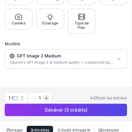
Caméra
Éclairage
Type de
Plan
Modèle
GPT Image 2 Medium
OpenAI's GPT Image 2 at medium quality — a balanced option for most
1:1
1
Effacer les entrées
Générer
(
3
crédits
)
Images
Modèles
Outils d'Image IA
Exemples