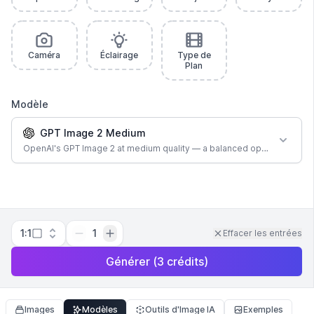
Caméra
Éclairage
Type de
Plan
Modèle
GPT Image 2 Medium
OpenAI's GPT Image 2 at medium quality — a balanced option for most
1:1
1
Effacer les entrées
Générer
(
3
crédits
)
Images
Modèles
Outils d'Image IA
Exemples