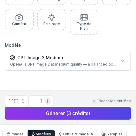
Caméra
Éclairage
Type de
Plan
Modèle
GPT Image 2 Medium
OpenAI's GPT Image 2 at medium quality — a balanced option for most
1:1
1
Effacer les entrées
Générer
(
3
crédits
)
Images
Modèles
Outils d'Image IA
Exemples