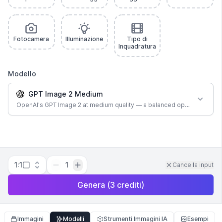
Fotocamera
Illuminazione
Tipo di
Inquadratura
Modello
GPT Image 2 Medium
OpenAI's GPT Image 2 at medium quality — a balanced option for most
1:1
1
Cancella input
Genera
(
3
crediti
)
Immagini
Modelli
Strumenti Immagini IA
Esempi