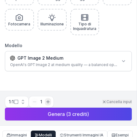
Fotocamera
Illuminazione
Tipo di
Inquadratura
Modello
GPT Image 2 Medium
OpenAI's GPT Image 2 at medium quality — a balanced option for most
1:1
1
Cancella input
Genera
(
3
crediti
)
Immagini
Modelli
Strumenti Immagini IA
Esempi