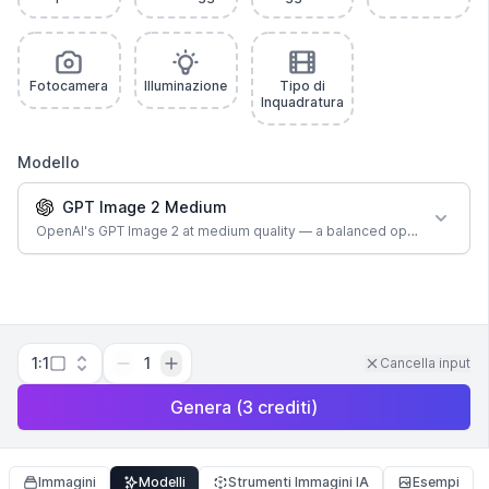
Fotocamera
Illuminazione
Tipo di
Inquadratura
Modello
GPT Image 2 Medium
OpenAI's GPT Image 2 at medium quality — a balanced option for most
1:1
1
Cancella input
Genera
(
3
crediti
)
Immagini
Modelli
Strumenti Immagini IA
Esempi