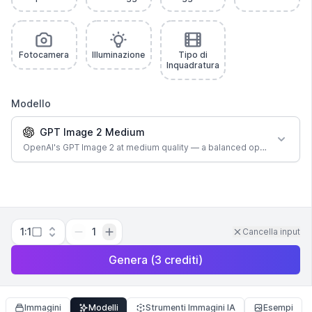
Fotocamera
Illuminazione
Tipo di
Inquadratura
Modello
GPT Image 2 Medium
OpenAI's GPT Image 2 at medium quality — a balanced option for most
1:1
1
Cancella input
Genera
(
3
crediti
)
Immagini
Modelli
Strumenti Immagini IA
Esempi