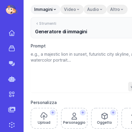
Immagini
Video
Audio
Altro
Strumenti
Generatore di immagini
Home
Prompt
Strumenti
Marky Agent
Agenti
Flussi di lavoro
Personalizza
Immagini AI
Upload
Personaggio
Oggetto
Generatore di sprite