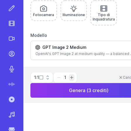
Editor di Immagini IA
Fotocamera
Illuminazione
Tipo di
Inquadratura
Editor Video IA
Modello
Video AI
GPT Image 2 Medium
OpenAI's GPT Image 2 at medium quality — a balanced 
Video parlanti IA
AI Testo a Voce
1:1
1
Canc
AI Voce a Testo
Genera
(
3
crediti
)
Registra e Trascrivi
Generatore di Musica AI