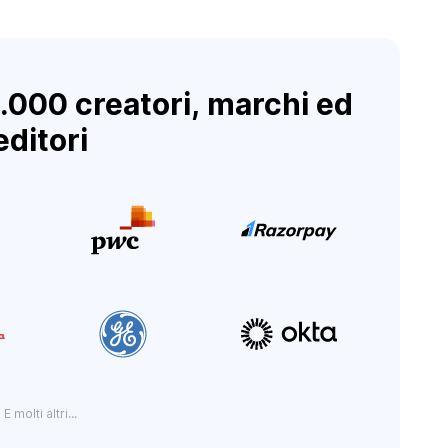
0.000 creatori, marchi ed
editori
E molti altri...