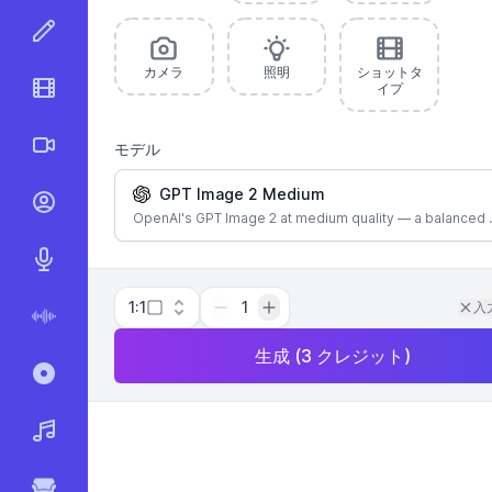
AI画像エディター
カメラ
照明
ショットタ
イプ
AIビデオエディター
モデル
AI動画
GPT Image 2 Medium
AIトーキングビデオ
OpenAI's GPT Image 2 at medium quality — a balanced 
AIテキスト音声変換
1:1
1
入
AI音声テキスト変換
生成
(
3
クレジット
)
録音と文字起こし
AI音楽ジェネレーター