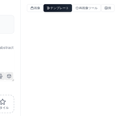
画像
テンプレート
AI画像ツール
例
新しい
新しい
ノートパソコン画面
オブ
新しい
新しい
アクションフィギュ
LEG
モックアップ
新しい
新しい
gashaponカプセル
スマ
ア
新しい
新しい
背景変更
ヒー
フィギュア
モッ
新しい
新しい
プレミアムスタジオ
映画
ト
新しい
新しい
音楽アルバムカバー
ブッ
製品広告
新しい
新しい
インフォグラフィッ
T-S
新しい
新しい
カクテル写真
エデ
ク
クア
新しい
新しい
アナログフィルム写
白黒
新しい
新しい
ファンタジーポート
エデ
真
新しい
新しい
レトロSFシーン
アイ
レート
ーテ
新しい
新しい
ペットの
ジャ
ーン
新しい
新しい
ップ
AI スプライトシート
プロ
Renaissanceポート
ィー
新しい
新しい
製品背景変更
ラグ
ジェネレーター
ヘッ
新しい
新しい
レート
アーバンコラージュ
デジ
ンド
新しい
新しい
3Dクレイアイコン
AIイ
ポートレート
ード
新しい
新しい
タイル
一人称視点
ライ
を作
新しい
新しい
シュールシーン
キャ
新しい
新しい