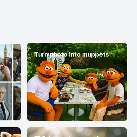
ス
Turn photo into muppets