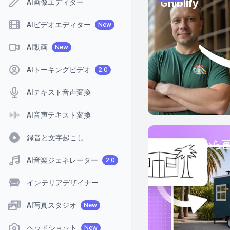
Ghiblify
AI画像エディター
AIビデオエディター
New
AI動画
New
AIトーキングビデオ
2.0
AIテキスト音声変換
AI音声テキスト変換
録音と文字起こし
スケッチから
AI音楽ジェネレーター
2.0
インテリアデザイナー
AI写真スタジオ
New
ヘッドショット
New