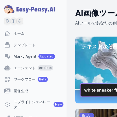
AI画像ツー
言語
テーマ
AIツールであなたの
ホーム
テンプレート
テキストから
Marky Agent
Updated
エージェント
ex. Bots
ワークフロー
Beta
画像生成
スプライトジェネレー
New
ター
新しい