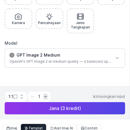
Kamera
Pencahayaan
Jenis
Tangkapan
Model
GPT Image 2 Medium
OpenAI's GPT Image 2 at medium quality — a balanced option for most
1:1
1
Kosongkan input
Jana
(
3
kredit
)
Imej
Templat
Alat Imej AI
Contoh