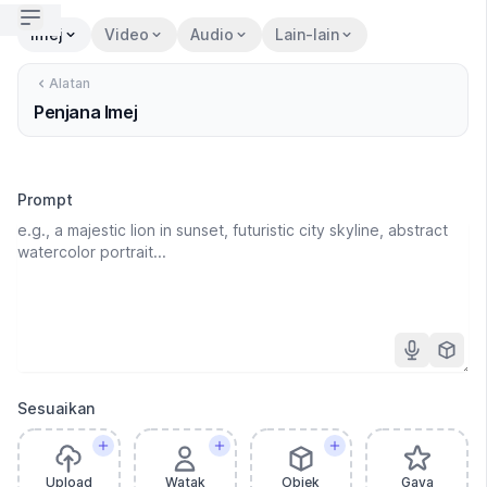
Open sidebar
Imej
Video
Audio
Lain-lain
Alatan
Penjana Imej
Prompt
Sesuaikan
Upload
Watak
Objek
Gaya