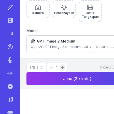
Editor Imej AI
Kamera
Pencahayaan
Jenis
Tangkapan
Editor Video AI
Model
Video AI
GPT Image 2 Medium
OpenAI's GPT Image 2 at medium quality — a balanced 
Video Bercakap AI
AI Teks ke Pertuturan
1:1
1
Kosong
AI Pertuturan ke Teks
Jana
(
3
kredit
)
Rakam & Transkripsi
Penjana Muzik AI