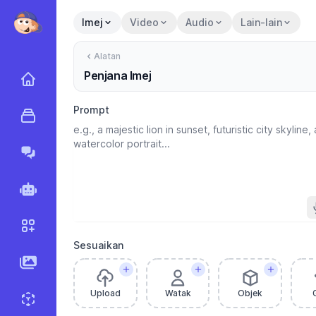
Imej
Video
Audio
Lain-lain
Alatan
Penjana Imej
Utama
Prompt
Alatan
Marky Agent
Ejen
Aliran Kerja
Sesuaikan
Imej AI
Upload
Watak
Objek
Penjana Sprite