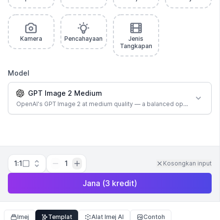
Kamera
Pencahayaan
Jenis
Tangkapan
Model
GPT Image 2 Medium
OpenAI's GPT Image 2 at medium quality — a balanced option for most
1:1
1
Kosongkan input
Jana
(
3
kredit
)
Imej
Templat
Alat Imej AI
Contoh