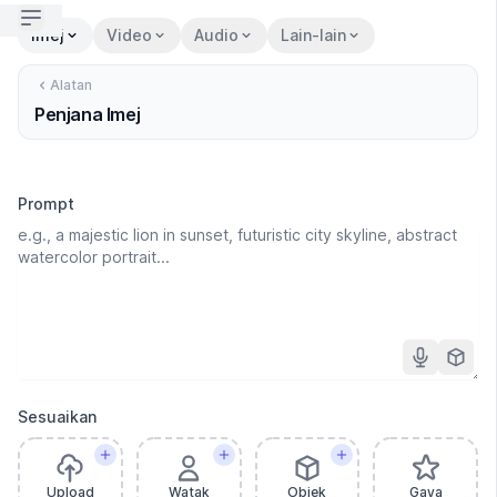
Open sidebar
Imej
Video
Audio
Lain-lain
Alatan
Penjana Imej
Prompt
Sesuaikan
Upload
Watak
Objek
Gaya