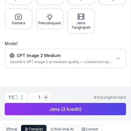
Kamera
Pencahayaan
Jenis
Tangkapan
Model
GPT Image 2 Medium
OpenAI's GPT Image 2 at medium quality — a balanced option for most
1:1
1
Kosongkan input
Jana
(
3
kredit
)
Imej
Templat
Alat Imej AI
Contoh