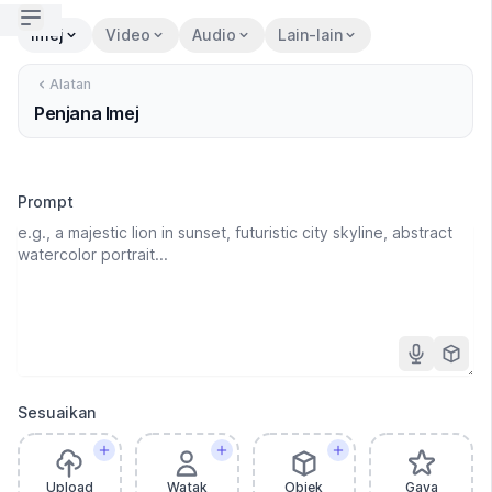
Open sidebar
Imej
Video
Audio
Lain-lain
Alatan
Penjana Imej
Prompt
Sesuaikan
Upload
Watak
Objek
Gaya