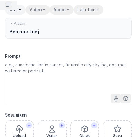
Open sidebar
Imej
Video
Audio
Lain-lain
Alatan
Penjana Imej
Prompt
Sesuaikan
Upload
Watak
Objek
Gaya