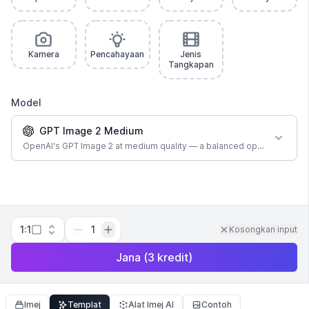
Kamera
Pencahayaan
Jenis
Tangkapan
Model
GPT Image 2 Medium
OpenAI's GPT Image 2 at medium quality — a balanced option for most
1:1
1
Kosongkan input
Jana
(
3
kredit
)
Imej
Templat
Alat Imej AI
Contoh