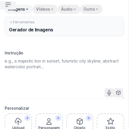
Open sidebar
Imagens
Vídeos
Áudio
Outro
Ferramentas
Gerador de Imagens
Instrução
Personalizar
Upload
Personagem
Objeto
Estilo