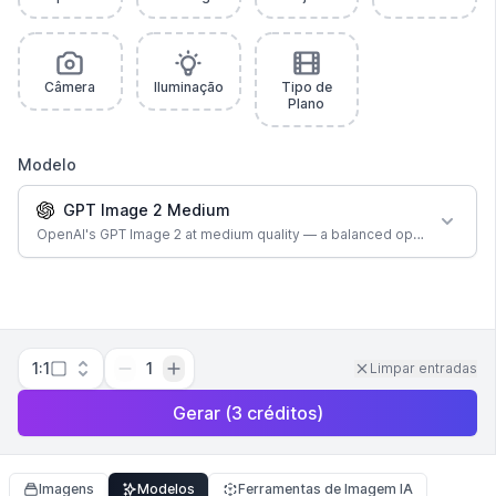
Câmera
Iluminação
Tipo de
Plano
Modelo
GPT Image 2 Medium
OpenAI's GPT Image 2 at medium quality — a balanced option for most
1:1
1
Limpar entradas
Gerar
(
3
créditos
)
Imagens
Modelos
Ferramentas de Imagem IA