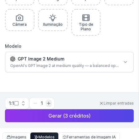
Câmera
Iluminação
Tipo de
Plano
Modelo
GPT Image 2 Medium
OpenAI's GPT Image 2 at medium quality — a balanced option for most
1:1
1
Limpar entradas
Gerar
(
3
créditos
)
Imagens
Modelos
Ferramentas de Imagem IA