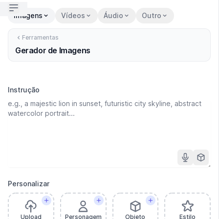
Open sidebar
Imagens
Vídeos
Áudio
Outro
Ferramentas
Gerador de Imagens
Instrução
Personalizar
Upload
Personagem
Objeto
Estilo