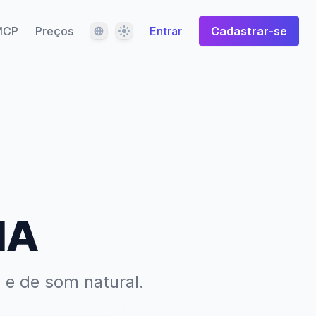
Idioma
Tema
MCP
Preços
Entrar
Cadastrar-se
IA
l e de som natural.