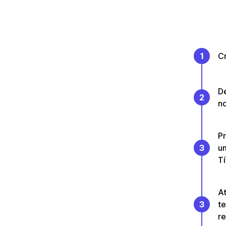
1
Cr
De
2
n
Pr
3
u
T
At
3
t
re