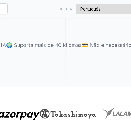
as
idioma
 IA
🌍
Suporta mais de 40 idiomas
💳
Não é necessário