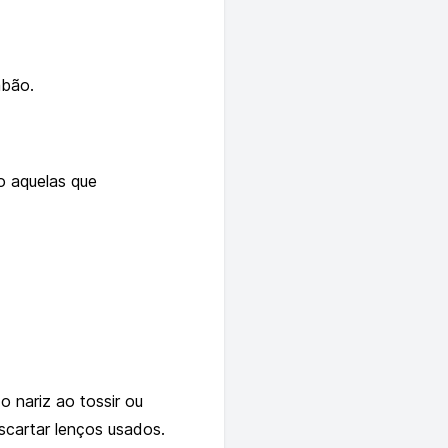
abão.
o aquelas que
 nariz ao tossir ou
escartar lenços usados.