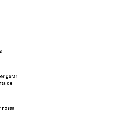
re
er gerar
nta de
r nossa