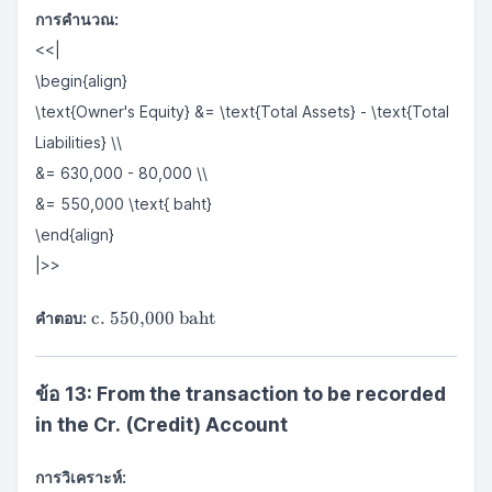
การคำนวณ:
<<|
\begin{align}
\text{Owner's Equity} &= \text{Total Assets} - \text{Total
Liabilities} \\
&= 630,000 - 80,000 \\
&= 550,000 \text{ baht}
\end{align}
|>>
\text{c.
c. 550,000 baht
คำตอบ:
550,000
baht}
ข้อ 13: From the transaction to be recorded
in the Cr. (Credit) Account
การวิเคราะห์: