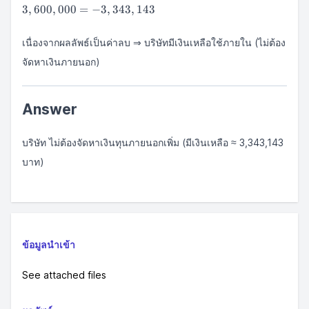
ทุน
3
,
600
,
000
=
−
3
,
343
,
143
ภายนอกที่
ต้องหา} =
514,000 -
เนื่องจากผลลัพธ์เป็นค่าลบ ⇒ บริษัทมีเงินเหลือใช้ภายใน (ไม่ต้อง
257,143 -
จัดหาเงินภายนอก)
3,600,000
=
-3,343,143
Answer
บริษัท ไม่ต้องจัดหาเงินทุนภายนอกเพิ่ม (มีเงินเหลือ ≈ 3,343,143
บาท)
ข้อมูลนำเข้า
See attached files