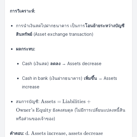
การวิเคราะห์:
การนำเงินสดไปฝากธนาคาร เป็นการ
โอนย้ายระหว่างบัญชี
สินทรัพย์
(Asset exchange transaction)
ผลกระทบ:
Cash (เงินสด)
ลดลง
→ Assets decrease
Cash in bank (เงินฝากธนาคาร)
เพิ่มขึ้น
→ Assets
increase
\text{Assets} =
Assets
=
Liabilities
+
สมการบัญชี:
\text{Liabilities}
Owner’s Equity
ยังคงสมดุล (ไม่มีการเปลี่ยนแปลงหนี้สิน
+ \text{Owner's
Equity}
หรือส่วนของเจ้าของ)
\text{d.
d. Assets increase, assets decrease
คำตอบ: