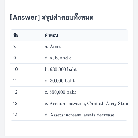
Assets
increase,
assets
[Answer] สรุปคำตอบทั้งหมด
decrease}
ข้อ
คำตอบ
\text{a.
a. Asset
8
Asset}
\text{d.
d. a, b, and c
9
a, b,
\text{b.
b. 630,000 baht
and c}
10
630,000
\text{d.
d. 80,000 baht
baht}
11
80,000
\text{c.
c. 550,000 baht
baht}
12
550,000
\text{c.
c. Account payable, Capital -Aoay Stroe
baht}
13
Account
\text{d.
d. Assets increase, assets decrease
payable,
14
Assets
Capital
increase,
-Aoay
assets
Stroe}