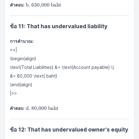
\text{b.
b. 630,000 baht
คำตอบ:
630,000
baht}
ข้อ 11: That has undervalued liability
การคำนวณ:
<<|
\begin{align}
\text{Total Liabilities} &= \text{Account payable} \\
&= 80,000 \text{ baht}
\end{align}
|>>
\text{d.
d. 80,000 baht
คำตอบ:
80,000
baht}
ข้อ 12: That has undervalued owner's equity