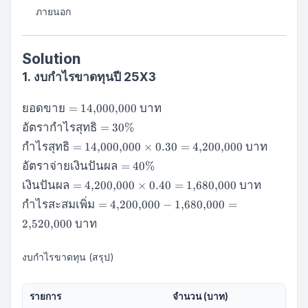
ภายนอก
Solution
1. งบกำไรขาดทุนปี 25X3
\text{ยอด
ยอดขาย
=
14
,
000
,
000
บาท
ขาย} =
\text{อัตรา
อัตรากำไรสุทธิ
=
30%
14{,}000{,}000
กำไรสุทธิ}
\text{กำไร
\text{ บาท}
กำไรสุทธิ
=
14
,
000
,
000
×
0.30
=
4
,
200
,
000
บาท
= 30\%
สุทธิ} =
\text{อัตรา
อัตราจ่ายเงินปันผล
=
40%
14{,}000{,}000
จ่าย
\text{เงินปันผล}
\times 0.30 =
เงินปันผล
=
4
,
200
,
000
×
0.40
=
1
,
680
,
000
บาท
เงินปันผล}
= 4{,}200{,}000
4{,}200{,}000
\text{กำไร
= 40\%
กำไรสะสมเพิ่ม
=
4
,
200
,
000
−
1
,
680
,
000
=
\times 0.40 =
\text{ บาท}
สะสมเพิ่ม} =
1{,}680{,}000
2
,
520
,
000
บาท
4{,}200{,}000
\text{ บาท}
-
1{,}680{,}000
งบกำไรขาดทุน (สรุป)
=
2{,}520{,}000
รายการ
จำนวน (บาท)
\text{ บาท}