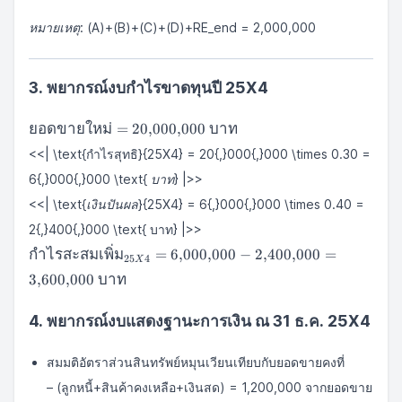
หมายเหตุ
: (A)+(B)+(C)+(D)+RE_end = 2,000,000
3. พยากรณ์งบกำไรขาดทุนปี 25X4
\text{ยอดขาย
ยอดขายใหม่
=
20
,
000
,
000
บาท
ใหม่} =
<<| \text{กำไรสุทธิ}
{25X4} = 20{,}000{,}000 \times 0.30 =
20{,}000{,}000
\text{ บาท}
6{,}000{,}000 \text{ บาท} |>>
<<| \text{เงินปันผล}
{25X4} = 6{,}000{,}000 \times 0.40 =
2{,}400{,}000 \text{ บาท} |>>
\text{กำไร
กำไรสะสมเพิ่ม
=
6
,
000
,
000
−
2
,
400
,
000
=
25
4
X
สะสม
3
,
600
,
000
บาท
เพิ่ม}_{25X4}
=
4. พยากรณ์งบแสดงฐานะการเงิน ณ 31 ธ.ค. 25X4
6{,}000{,}000
-
2{,}400{,}000
สมมติอัตราส่วนสินทรัพย์หมุนเวียนเทียบกับยอดขายคงที่
=
– (ลูกหนี้+สินค้าคงเหลือ+เงินสด) = 1,200,000 จากยอดขาย
3{,}600{,}000