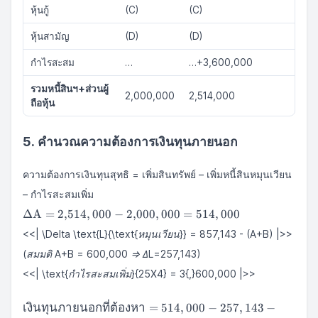
หุ้นกู้
(C)
(C)
หุ้นสามัญ
(D)
(D)
กำไรสะสม
…
…+3,600,000
รวมหนี้สินฯ+ส่วนผู้
2,000,000
2,514,000
ถือหุ้น
5. คำนวณความต้องการเงินทุนภายนอก
ความต้องการเงินทุนสุทธิ = เพิ่มสินทรัพย์ – เพิ่มหนี้สินหมุนเวียน
– กำไรสะสมเพิ่ม
\Delta
Δ
A
=
2
,
514
,
000
−
2
,
000
,
000
=
514
,
000
\text{A} =
<<| \Delta \text{L}
{\text{หมุนเวียน}} = 857,143 - (A+B) |>>
2{,}514,000
-
(สมมติ A+B = 600,000 ⇒ ΔL=257,143)
2{,}000,000
<<| \text{กำไรสะสมเพิ่ม}
{25X4} = 3{,}600,000 |>>
= 514,000
\text{เงิน
เงินทุนภายนอกที่ต้องหา
=
514
,
000
−
257
,
143
−