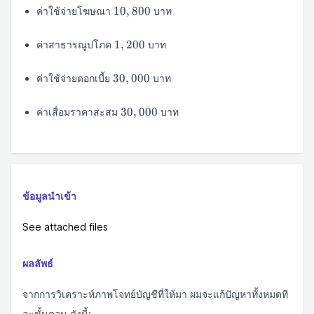
10,800
10
,
800
ค่าใช้จ่ายโฆษณา
บาท
1,200
1
,
200
ค่าสาธารณูปโภค
บาท
30,000
30
,
000
ค่าใช้จ่ายดอกเบี้ย
บาท
30,000
30
,
000
ค่าเสื่อมราคาสะสม
บาท
ข้อมูลนำเข้า
See attached files
ผลลัพธ์
จากการวิเคราะห์ภาพโจทย์บัญชีที่ให้มา ผมจะแก้ปัญหาทั้งหมดที
ละขั้นตอน ดังนี้: