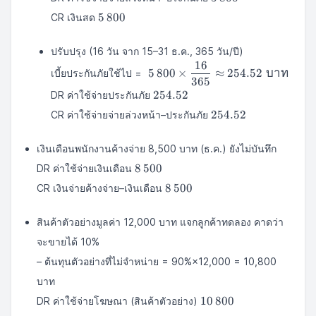
5\,800
5
800
CR เงินสด
ปรับปรุง (16 วัน จาก 15–31 ธ.ค., 365 วัน/ปี)
16
\;5\,800\times\dfrac{16}
5
800
×
≈
254.52
บาท
เบี้ยประกันภัยใช้ไป =
365
{365}\approx254.52\;บาท
254.52
254.52
DR ค่าใช้จ่ายประกันภัย
254.52
254.52
CR ค่าใช้จ่ายจ่ายล่วงหน้า–ประกันภัย
เงินเดือนพนักงานค้างจ่าย 8,500 บาท (ธ.ค.) ยังไม่บันทึก
8\,500
8
500
DR ค่าใช้จ่ายเงินเดือน
8\,500
8
500
CR เงินจ่ายค้างจ่าย–เงินเดือน
สินค้าตัวอย่างมูลค่า 12,000 บาท แจกลูกค้าทดลอง คาดว่า
จะขายได้ 10%
– ต้นทุนตัวอย่างที่ไม่จำหน่าย = 90%×12,000 = 10,800
บาท
10\,800
10
800
DR ค่าใช้จ่ายโฆษณา (สินค้าตัวอย่าง)