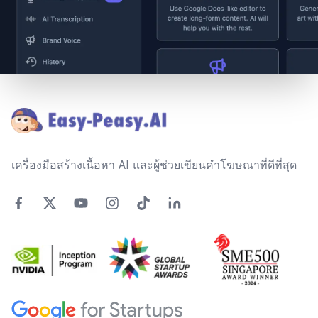
Footer
เครื่องมือสร้างเนื้อหา AI และผู้ช่วยเขียนคำโฆษณาที่ดีที่สุด