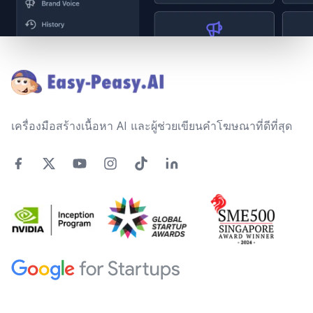
Footer
เครื่องมือสร้างเนื้อหา AI และผู้ช่วยเขียนคำโฆษณาที่ดีที่สุด