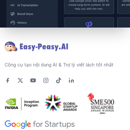
Footer
Công cụ tạo nội dung AI & Trợ lý viết lách tốt nhất