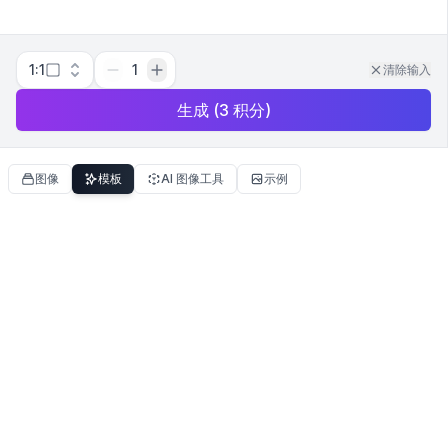
1:1
1
清除输入
生成
(
3
积分
)
图像
模板
AI 图像工具
示例
笔记本屏幕样机
新
移除物体
新
肖像转街拍
新
可动人偶
新
LEGO 小人仔
新
你的三个年龄
新
gashapon 扭蛋手办
新
智能手机屏幕样机
新
托特包样机
新
更换背景
新
主打产品大片
新
品牌包装样机
新
高端影棚产品广告
新
电影海报
新
字体设计海报
新
音乐专辑封面
新
书籍封面
新
品牌情绪板
新
信息图
新
T-Shirt 设计样机
新
美食摄影
新
鸡尾酒照片
新
杂志风静物
新
纪实照片
新
胶片照片
新
黑白肖像
新
无人机航拍风景
新
奇幻肖像
新
杂志风美妆特写
新
Y2K 杂志大片
新
复古科幻场景
新
等距场景
新
纹身设计
新
宠物 Renaissance 肖像
新
巨人自拍
新
光泽3D头像
新