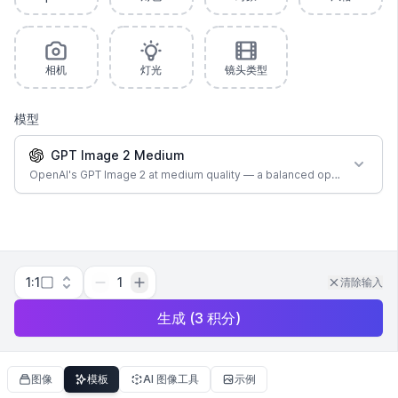
相机
灯光
镜头类型
模型
GPT Image 2 Medium
OpenAI's GPT Image 2 at medium quality — a balanced option for most
1:1
1
清除输入
生成
(
3
积分
)
图像
模板
AI 图像工具
示例