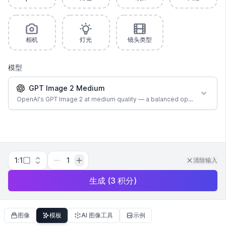
相机
灯光
镜头类型
模型
GPT Image 2 Medium
OpenAI's GPT Image 2 at medium quality — a balanced option for most
1:1
1
清除输入
生成
(
3
积分
)
图像
模板
AI 图像工具
示例