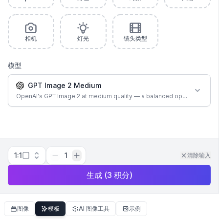
相机
灯光
镜头类型
模型
GPT Image 2 Medium
OpenAI's GPT Image 2 at medium quality — a balanced option for most
1:1
1
清除输入
生成
(
3
积分
)
图像
模板
AI 图像工具
示例