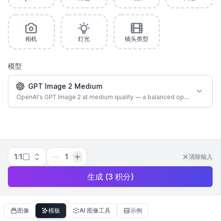
相机
灯光
镜头类型
模型
GPT Image 2 Medium
OpenAI's GPT Image 2 at medium quality — a balanced option for most
1:1
1
清除输入
生成
(
3
积分
)
图像
模板
AI 图像工具
示例