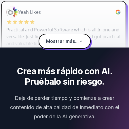
Yeah Likes
Practical and Powerful Software which is all In one and
versatile. Just finished their workshop and got practical
Mostrar más...
and valuable tips and tricks.
Crea más rápido con AI.
Pruébalo sin riesgo.
Deja de perder tiempo y comienza a crear
contenido de alta calidad de inmediato con el
poder de la AI generativa.