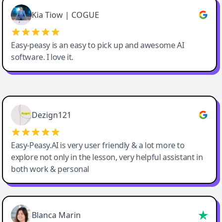
Great service, Best AI tool
Kia Tiow | COGUE
Easy-peasy is an easy to pick up and awesome AI
software. I love it.
Easy-Peasy AI
Dezign121
Easy-Peasy.AI is very user friendly & a lot more to
explore not only in the lesson, very helpful assistant in
both work & personal
Blanca Marin