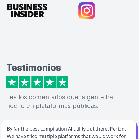
Testimonios
Lea los comentarios que la gente ha
hecho en plataformas públicas.
Jeff Wilson
By far the best compilation AI utility out there. Period.
We have tried multiple platforms that would work for
By far the best compilation AI utility