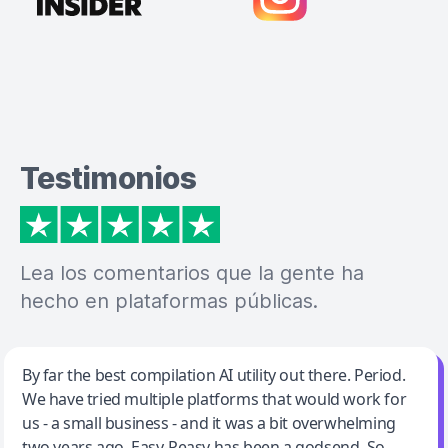
Testimonios
Lea los comentarios que la gente ha
hecho en plataformas públicas.
Jeff Wilson
By far the best compilation AI utility out there. Period.
We have tried multiple platforms that would work for
By far the best compilation AI utility
us - a small business - and it was a bit overwhelming
two years ago. Easy-Peasy has been a godsend. So