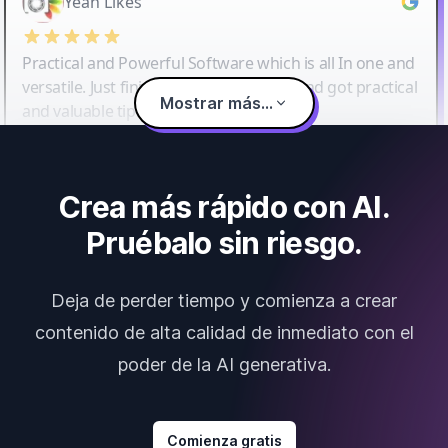
Yeah Likes
Practical and Powerful Software which is all In one and
versatile. Just finished their workshop and got practical
Mostrar más...
and valuable tips and tricks.
Crea más rápido con AI.
Pruébalo sin riesgo.
Deja de perder tiempo y comienza a crear
contenido de alta calidad de inmediato con el
poder de la AI generativa.
Comienza gratis