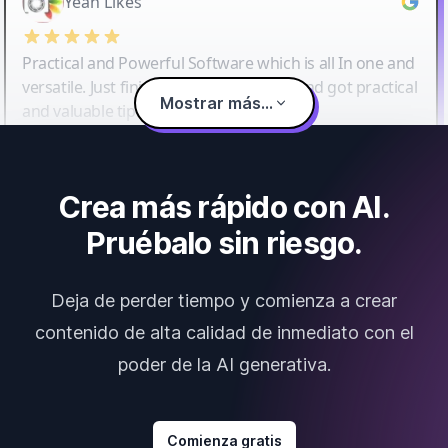
Yeah Likes
Practical and Powerful Software which is all In one and
versatile. Just finished their workshop and got practical
Mostrar más...
and valuable tips and tricks.
Crea más rápido con AI.
Pruébalo sin riesgo.
Deja de perder tiempo y comienza a crear
contenido de alta calidad de inmediato con el
poder de la AI generativa.
Comienza gratis