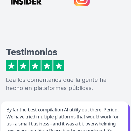
Testimonios
Lea los comentarios que la gente ha
hecho en plataformas públicas.
Jeff Wilson
By far the best compilation AI utility out there. Period.
We have tried multiple platforms that would work for
By far the best compilation AI utility
us - a small business - and it was a bit overwhelming
two years ago. Easy-Peasy has been a godsend. So