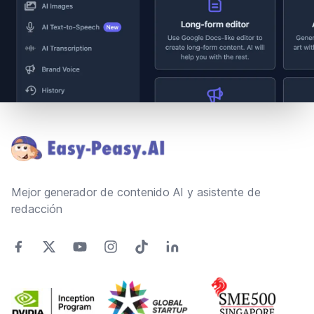
Footer
Mejor generador de contenido AI y asistente de
redacción