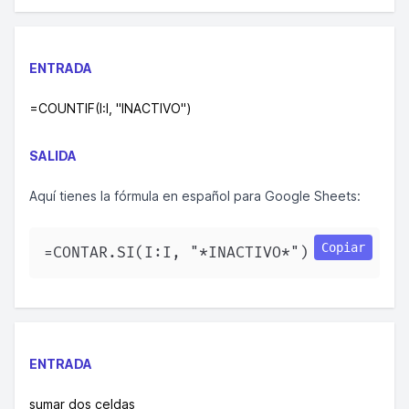
ENTRADA
=COUNTIF(I:I, "
INACTIVO
")
SALIDA
Aquí tienes la fórmula en español para Google Sheets:
Copiar
=CONTAR.SI(I:I, "*INACTIVO*")  
ENTRADA
sumar dos celdas