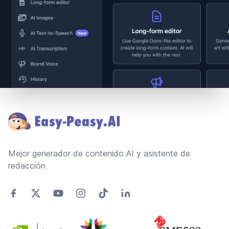
Footer
Mejor generador de contenido AI y asistente de
redacción