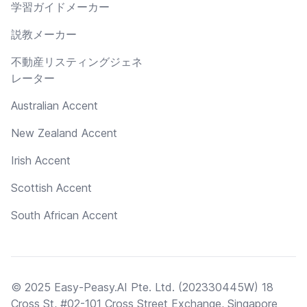
学習ガイドメーカー
説教メーカー
不動産リスティングジェネ
レーター
Australian Accent
New Zealand Accent
Irish Accent
Scottish Accent
South African Accent
© 2025 Easy-Peasy.AI Pte. Ltd. (202330445W) 18
Cross St, #02-101 Cross Street Exchange, Singapore