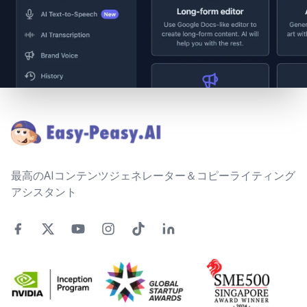
Footer
最高のAIコンテンツジェネレーター＆コピーライティング
アシスタント