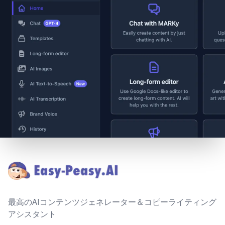
Footer
最高のAIコンテンツジェネレーター＆コピーライティング
アシスタント