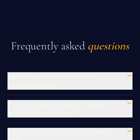
Frequently asked
questions
Quais subgêneros de hip-hop a IA
consegue produzir?
Posso usar esses beats para minhas
próprias músicas de rap?
A IA consegue gerar padrões de baixo