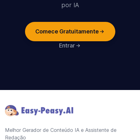
por IA
Comece Gratuitamente
Entrar
Footer
Melhor Gerador de Conteúdo IA e Assistente de
Redação