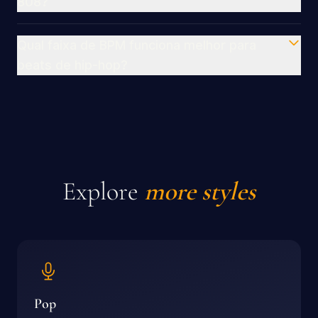
808?
Qual faixa de BPM funciona melhor para
beats de hip-hop?
Explore
more styles
Pop