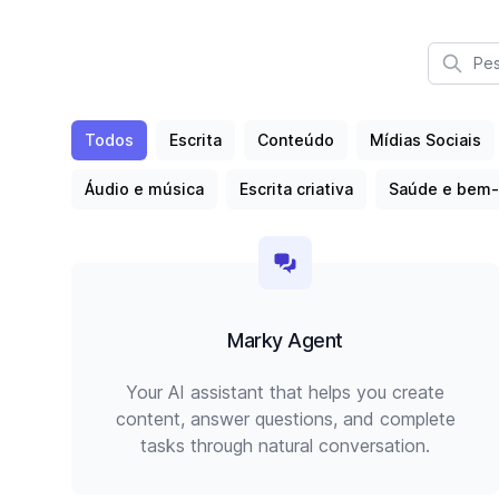
Todos
Escrita
Conteúdo
Mídias Sociais
Áudio e música
Escrita criativa
Saúde e bem-
Marky Agent
Your AI assistant that helps you create
content, answer questions, and complete
tasks through natural conversation.