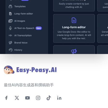
Footer
最佳AI内容生成器和撰稿助手