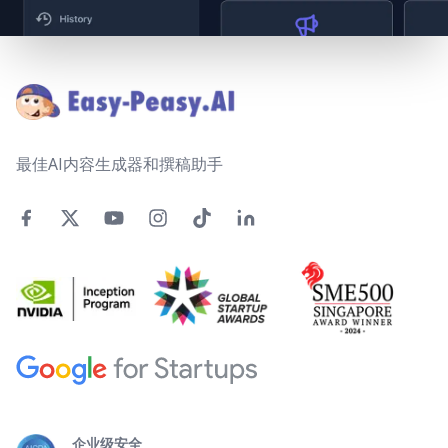
Footer
最佳AI内容生成器和撰稿助手
企业级安全