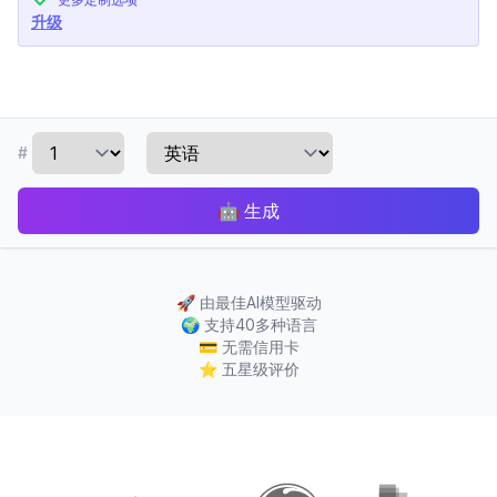
升级
#
🤖
生成
🚀
由最佳AI模型驱动
🌍
支持40多种语言
💳
无需信用卡
⭐
五星级评价