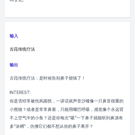
输入
古菈传统疗法
输出
古菈传统疗法：是时候告别鼻子烦恼了！
INTEREST:
你是否经常被伤风困扰，一讲话就声音沙哑像一只鼻音很重的
小熊猫？或者是常常鼻塞，只能用嘴巴呼吸，感觉像个永远背
不上空气中的小鱼？还是你每次"吸"一下鼻子就能听到鼻涕有
多"浓稠"，仿佛它们都不想从你的鼻子离开？