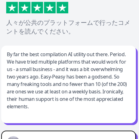
人々が公共のプラットフォームで行ったコメ
ントを読んでください。
Jeff Wilson
By far the best compilation AI utility out there. Period.
We have tried multiple platforms that would work for
By far the best compilation AI utility
us - a small business - and it was a bit overwhelming
two years ago. Easy-Peasy has been a godsend. So
many freaking tools and no fewer than 10 (of the 200)
are ones we use at least on a weekly basis. Ironically,
their human support is one of the most appreciated
elements.