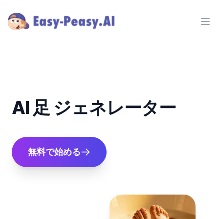
Ope
AI 足 ジェネレーター
無料で始める