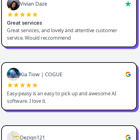
Vivian Daze
Great services
Great services, and lovely and attentive customer
service. Would reccommend
Cody Crabb
Great service, Best AI tool
Kia Tiow | COGUE
Easy-peasy is an easy to pick up and awesome AI
software. I love it.
Easy-Peasy AI
Dezign121