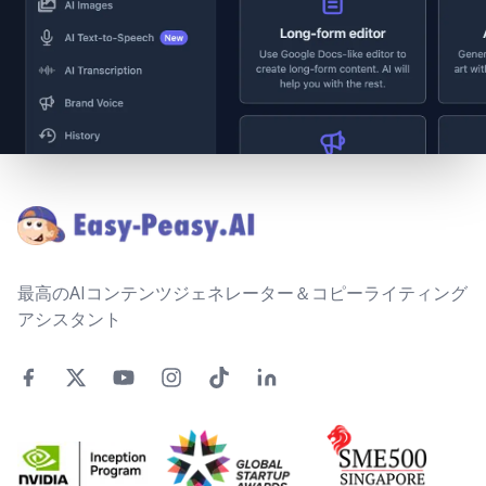
Footer
最高のAIコンテンツジェネレーター＆コピーライティング
アシスタント