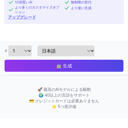
10倍賢いAI
無制限の世代
より多くのカスタマイズオプ
より速い生成
ション
アップグレード
#
🤖
生成
🚀
最高のAIモデルによる駆動
🌍
40以上の言語をサポート
💳
クレジットカードは必要ありません
⭐
5つ星評価