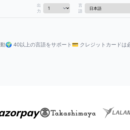
出
言
力
語
駆動
🌍
40以上の言語をサポート
💳
クレジットカードは