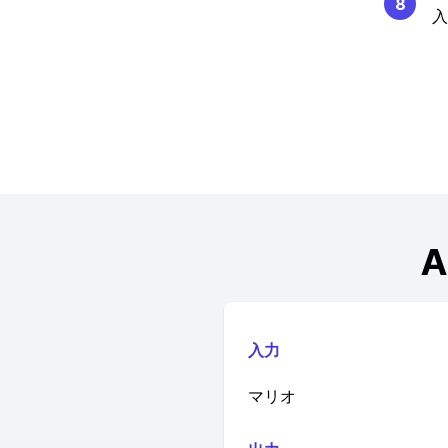
8
入
入力
マリオ