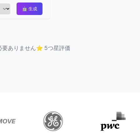
🤖
生成
必要ありません
⭐
5つ星評価