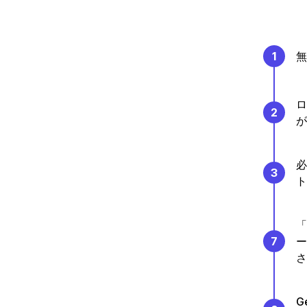
1
無
ロ
2
が
必
3
ト
「
7
ー
さ
G