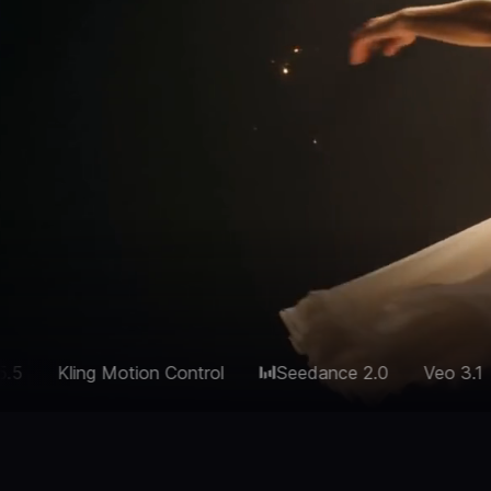
ion Control
Seedance 2.0
Veo 3.1
Kling 3.0