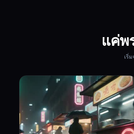
แค่พร
เริ