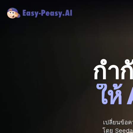
กำก
ให้
เปลี่ยนข้อ
โดย Seedanc