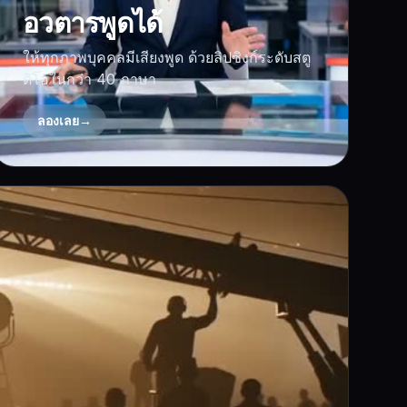
อวตารพูดได้
ให้ทุกภาพบุคคลมีเสียงพูด ด้วยลิปซิงก์ระดับสตู
ดิโอในกว่า 40 ภาษา
ลองเลย
→