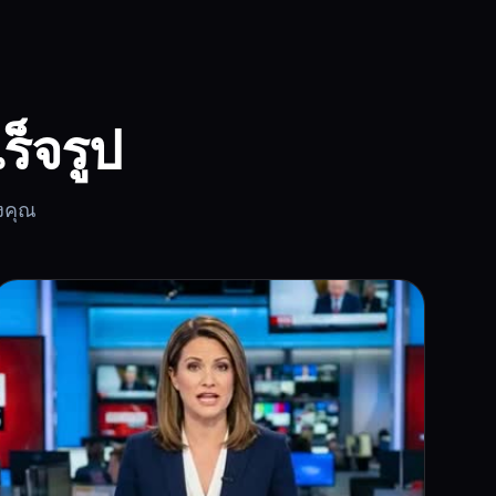
ร็จรูป
งคุณ