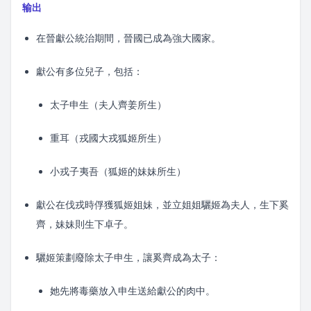
输出
在晉獻公統治期間，晉國已成為強大國家。
獻公有多位兒子，包括：
太子申生（夫人齊姜所生）
重耳（戎國大戎狐姬所生）
小戎子夷吾（狐姬的妹妹所生）
獻公在伐戎時俘獲狐姬姐妹，並立姐姐驪姬為夫人，生下奚
齊，妹妹則生下卓子。
驪姬策劃廢除太子申生，讓奚齊成為太子：
她先將毒藥放入申生送給獻公的肉中。