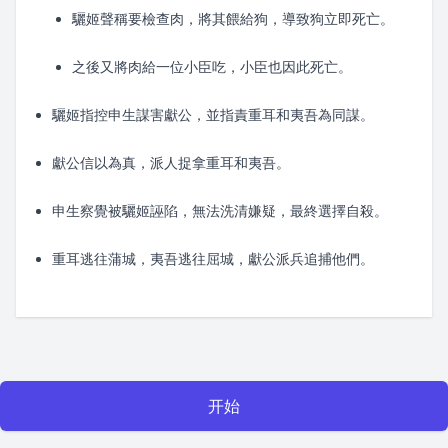
驪姬聲稱要檢查肉，將其餵給狗，導致狗立即死亡。
之後又將肉給一位小臣吃，小臣也因此死亡。
驪姬指控申生謀害獻公，並指責重耳和夷吾為同謀。
獻公信以為真，派人捉拿重耳和夷吾。
申生察覺被驪姬誣陷，無法洗清嫌疑，最終選擇自殺。
重耳逃往蒲城，夷吾逃往屈城，獻公派兵追捕他們。
开始