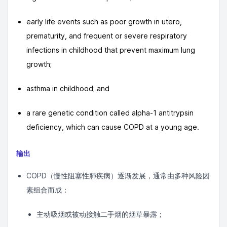
early life events such as poor growth in utero,
prematurity, and frequent or severe respiratory
infections in childhood that prevent maximum lung
growth;
asthma in childhood; and
a rare genetic condition called alpha-1 antitrypsin
deficiency, which can cause COPD at a young age.
输出
COPD（慢性阻塞性肺疾病）逐渐发展，通常由多种风险因
素组合而成：
主动吸烟或被动接触二手烟的烟草暴露；