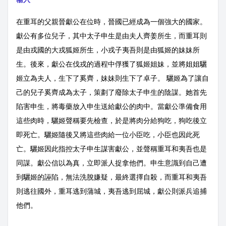
在重耳的父親晉獻公在位時，晉國已經成為一個強大的國家。
獻公有多位兒子，其中太子申生是由夫人齊姜所生，而重耳則
是由戎國的大戎狐姬所生，小戎子夷吾則是由狐姬的妹妹所
生。後來，獻公在伐戎的過程中俘獲了狐姬姐妹，並將姐姐驪
姬立為夫人，生下了奚齊，妹妹則生下了卓子。 驪姬為了讓自
己的兒子奚齊成為太子，策劃了廢除太子申生的陰謀。她首先
陷害申生，將毒藥放入申生送給獻公的肉中。當獻公準備食用
這些肉時，驪姬聲稱要先檢查，於是將肉分給狗吃，狗吃後立
即死亡。驪姬隨後又將這些肉給一位小臣吃，小臣也因此死
亡。驪姬因此指控太子申生謀害獻公，並聲稱重耳和夷吾也是
同謀。獻公信以為真，立即派人捉拿他們。申生意識到自己遭
到驪姬的誣陷，無法洗脫嫌疑，最終選擇自殺，而重耳和夷吾
則逃往國外，重耳逃到蒲城，夷吾逃到屈城，獻公則派兵追捕
他們。