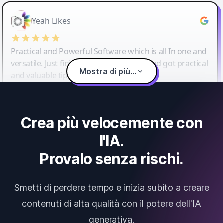
Yeah Likes
Practical and Powerful Software which is all In one and
versatile. Just finished their workshop and got practical
Mostra di più...
and valuable tips and tricks.
Crea più velocemente con
l'IA.
Provalo senza rischi.
Smetti di perdere tempo e inizia subito a creare
contenuti di alta qualità con il potere dell'IA
generativa.