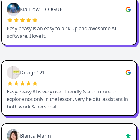
Great service, Best AI tool
Kia Tiow | COGUE
Easy-peasy is an easy to pick up and awesome AI
software. I love it.
Easy-Peasy AI
Dezign121
Easy-Peasy.AI is very user friendly & a lot more to
explore not only in the lesson, very helpful assistant in
both work & personal
Blanca Marin